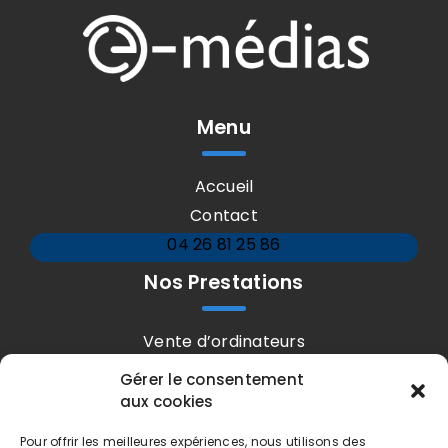
Menu
Accueil
Contact
04 26 81 25 86
Nos Prestations
Vente d’ordinateurs
Vente d’imprimantes
Gérer le consentement
Vente d’accessoires informatiques
aux cookies
Dépannage et maintenance informatique
Réparation d’ordinateur, téléphone et tablette
Pour offrir les meilleures expériences, nous utilisons des